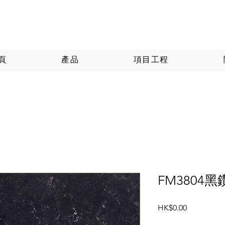
頁
產品
項目工程
FM3804黑
價
HK$0.00
格