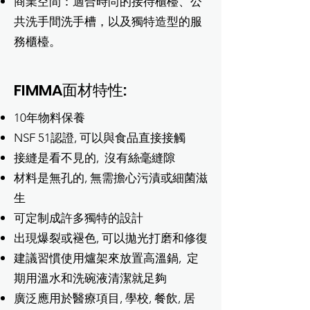
商業空間：適合時尚的接待櫃檯、公
共洗手間洗手槽，以及獨特造型的服
務櫃檯。
FIMMA面材特性:
10年物料保養
NSF 51認證, 可以與食品直接接觸
接縫是看不見的, 沒有絲毫縫隙
材料是無孔的, 無需擔心污漬或細菌滋
生
可定制成許多獨特的設計
出現爆裂或褪色, 可以拋光打磨和修復
建議習慣使用爐架來放置高溫鍋, 定
期用溫水和洗碗液清潔就足夠
廣泛應用於醫療項目, 學校, 餐飲, 居