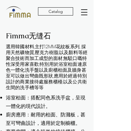
Catalog
Fimma无缝石
選用韓國材料,主打12MM花紋板系列, 採
用天然礦物質,壓克力樹脂,以及顏料等經
聚合技術而加工成型的面材,無駁口嘅特
性深受用家喜歡,特別用於浴室枱面連原
色一體化洗手盤以及廚櫃枱面及牆身甚
至可以做出彎曲既形狀,應用於經過特別
設計的商業接待處服務櫃檯,以及公共衛
生間的洗手槽等等
浴室枱面：搭配同色系洗手盆，呈現
一體化的現代設計。
廚房應用：耐用的枱面、防濺板，甚
至可彎曲設計，適用於定制櫥櫃。